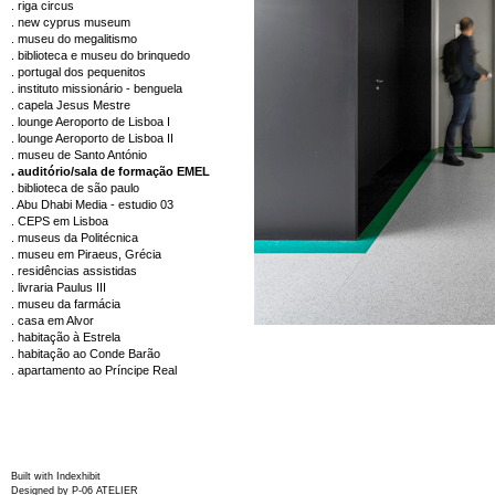
. riga circus
. new cyprus museum
. museu do megalitismo
. biblioteca e museu do brinquedo
. portugal dos pequenitos
. instituto missionário - benguela
. capela Jesus Mestre
. lounge Aeroporto de Lisboa I
. lounge Aeroporto de Lisboa II
. museu de Santo António
. auditório/sala de formação EMEL
. biblioteca de são paulo
. Abu Dhabi Media - estudio 03
. CEPS em Lisboa
. museus da Politécnica
. museu em Piraeus, Grécia
. residências assistidas
. livraria Paulus III
. museu da farmácia
. casa em Alvor
. habitação à Estrela
. habitação ao Conde Barão
. apartamento ao Príncipe Real
Built with
Indexhibit
Designed by
P-06 ATELIER